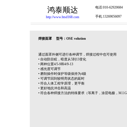
电话:010-62920684
鸿泰顺达
手机:13269056097
http://www.htsd168.com
焊接面罩 型号：OSE volution
通过面罩外侧可进行各种调节，焊接过程中也可使用
• 自动防目眩，暗度从5到13变化
• 两种位置4/5-9和4/9-13
• 感光度可调节
• 磨削操作时保护等级保持为4级
• 可调节回到较明亮状态的延时
• 符合人体工程学原理，更平衡
• 更好地抗冲击和高温
• 符合各种焊接方法的特殊要求（等离子，涂层电极，M.I.G.，