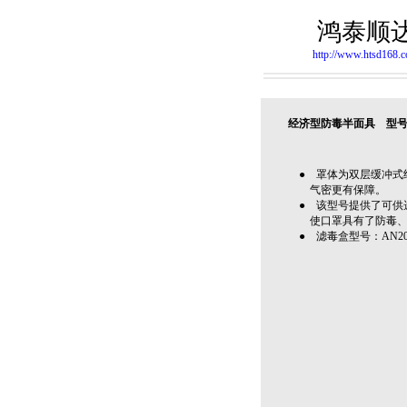
鸿泰顺
http://www.htsd168.
经济型防毒半面具 型号：
● 罩体为双层缓冲式
气密更有保障。
● 该型号提供了可供
使口罩具有了防毒、
● 滤毒盒型号：AN20