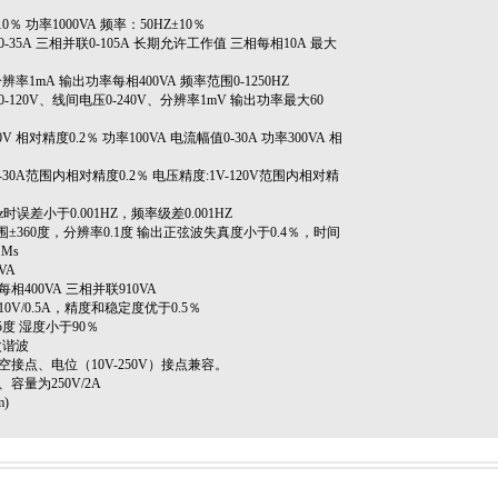
％ 功率1000VA 频率：50HZ±10％
5A 三相并联0-105A 长期允许工作值 三相每相10A 最大
分辨率1mA 输出功率每相400VA 频率范围0-1250HZ
20V、线间电压0-240V、分辨率1mV 输出功率最大60
相对精度0.2％ 功率100VA 电流幅值0-30A 功率300VA 相
30A范围内相对精度0.2％ 电压精度:1V-120V范围内相对精
时误差小于0.001HZ，频率级差0.001HZ
±360度，分辨率0.1度 输出正弦波失真度小于0.4％，时间
1Ms
VA
400VA 三相并联910VA
0V/0.5A，精度和稳定度优于0.5％
5度 湿度小于90％
次谐波
接点、电位（10V-250V）接点兼容。
量为250V/2A
m)