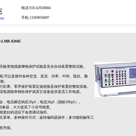
电话:010-62920684
达
手机:13269056097
com
R-0204E
高压输变电线路继电保护试验及安全自动装置整组试验。
能,可以直接对各种交流、直流、功率、中间、阻抗、频
校验。
行距离、零序保护装置定值校验及保护装置的整组实验。
6A辅助直流电源能单独给保护或其它设备提供直流工作电源。
，电压瞬态响应20μS，电流30μS（国标200μS）。
模转换器，大大提高了小信号精度。
能更好的适应于各类调试场所。
文菜单。多种操作方式：旋转编码器操作；多功能轻触军工
程升级。