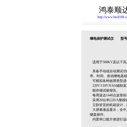
鸿泰顺
http://www.htsd168.
继电保护测试仪 型号:LM
适用于500KV及以下
具备手动或自动测试功
率、时间、差动继电器
可模拟各种故障类型进
220V/110V/0.
能存储试验报告。
每周波达1448点波形拟合
采用20位串口D/A整
立卧皆宜的机箱设计，
大屏幕液晶显示，全中
键盘操作。
内置串口能方便进行远