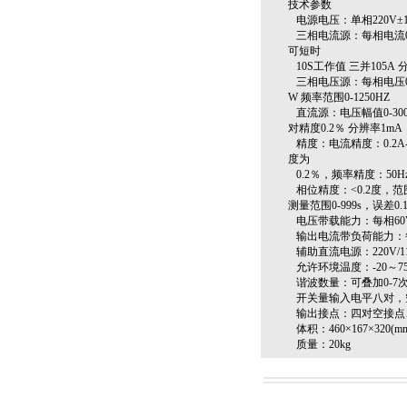
技术参数
电源电压：单相220V±10
三相电流源：每相电流0-3
可短时
10S工作值 三并105A 
三相电压源：每相电压0-1
W 频率范围0-1250HZ
直流源：电压幅值0-300V 
对精度0.2％ 分辨率1mA
精度：电流精度：0.2A-
度为
0.2％，频率精度：50Hz
相位精度：<0.2度，范围
测量范围0-999s，误差0.
电压带载能力：每相60
输出电流带负荷能力：每相
辅助直流电源：220V/11
允许环境温度：-20～7
谐波数量：可叠加0-7
开关量输入电平八对，空
输出接点：四对空接点、容
体积：460×167×320(m
质量：20kg