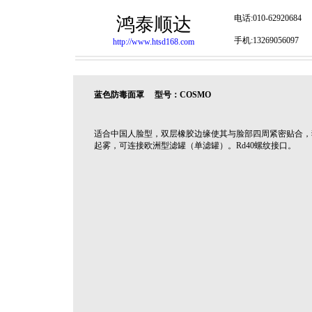
电话:010-62920684
鸿泰顺达
手机:13269056097
http://www.htsd168.com
蓝色防毒面罩 型号：COSMO
适合中国人脸型，双层橡胶边缘使其与脸部四周紧密贴合，
起雾，可连接欧洲型滤罐（单滤罐）。Rd40螺纹接口。