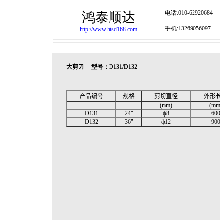
电话:010-62920684
鸿泰顺达
手机:13269056097
http://www.htsd168.com
大剪刀 型号：D131/D132
产品编
号
规格
剪切直径
外形
(mm)
(mm
D131
24"
ф8
600
D132
36"
ф12
900